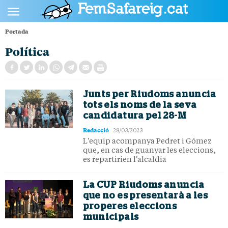
Portada
POLÍTICA
Política
CULTURA
SOCIETAT
Junts per Riudoms anuncia
ESPORTS
tots els noms de la seva
candidatura pel 28-M
OPINIÓ
Redacció
28/03/2023
L'equip acompanya Pedret i Gómez
que, en cas de guanyar les eleccions,
es repartirien l'alcaldia
La CUP Riudoms anuncia
que no es presentarà a les
properes eleccions
municipals