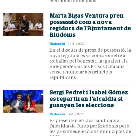
eleccions municipals
Marta Bigas Ventura pren
possessió com a nova
regidora de l'Ajuntament de
Riudoms
Redacció
24/11/2022
En el discurs de presa de possessió, la
nova regidora es va comprometre a
treballar pel benestar, la igualtat i la
independència als Països Catalans
sense renunciar als principis
republicans
Sergi Pedret i Isabel Gómez
es repartiran l'alcaldia si
guanyen les eleccions
Redacció
16/11/2022
Es presenten els dos candidats a
l'alcaldia de Junts per Riudoms per a
les pròximes eleccions municipals de