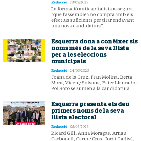
Redacció
28/03/2023
La formació anticapitalista assegura
"que l'assemblea no compta amb els
efectius suficients per tirar endavant
una nova candidatura".
Esquerra dona a conèixer sis
noms més de la seva llista
per a les eleccions
municipals
Redacció
24/03/2023
Joana de la Cruz, Fran Molina, Berta
Mora, Vicenç Solsona, Ester Llauradó i
Pol Soto se sumen a la candidatura
Esquerra presenta els deu
primers noms de la seva
llista electoral
Redacció
05/03/2023
Ricard Gili, Anna Moragas, Arnau
Carbonell, Carme Cros, Jordi Gallisà,