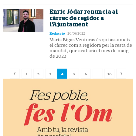
Enric Jódar renuncia al
càrrec de regidor a
l'Ajuntament
Redacció
20/09/2022
Marta Bigas Venturas és qui assumeix
el càrrec com a regidora per la resta de
mandat, que acabarà el mes de maig
de 2023
1
2
3
4
5
6
…
16