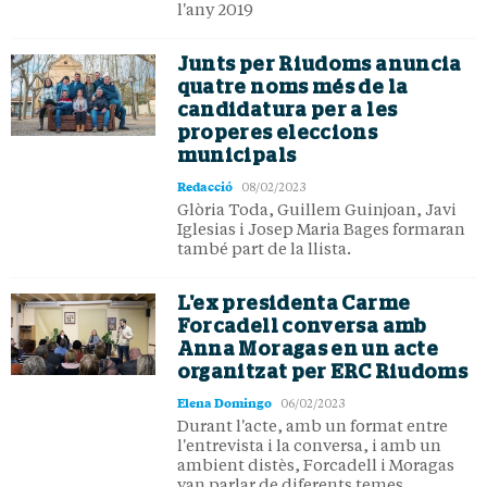
l'any 2019
Junts per Riudoms anuncia
quatre noms més de la
candidatura per a les
properes eleccions
municipals
Redacció
08/02/2023
Glòria Toda, Guillem Guinjoan, Javi
Iglesias i Josep Maria Bages formaran
també part de la llista.
L'ex presidenta Carme
Forcadell conversa amb
Anna Moragas en un acte
organitzat per ERC Riudoms
Elena Domingo
06/02/2023
Durant l'acte, amb un format entre
l'entrevista i la conversa, i amb un
ambient distès, Forcadell i Moragas
van parlar de diferents temes,