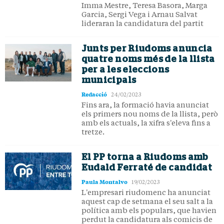
Imma Mestre, Teresa Basora, Marga
Garcia, Sergi Vega i Arnau Salvat
lideraran la candidatura del partit
Junts per Riudoms anuncia
quatre noms més de la llista
per a les eleccions
municipals
Redacció
24/02/2023
Fins ara, la formació havia anunciat
els primers nou noms de la llista, però
amb els actuals, la xifra s'eleva fins a
tretze.
El PP torna a Riudoms amb
Eudald Ferraté de candidat
Paula Montalvo
19/02/2023
L'empresari riudomenc ha anunciat
aquest cap de setmana el seu salt a la
política amb els populars, que havien
perdut la candidatura als comicis de