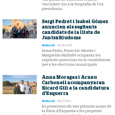
vinculant-los a la biografia de l'ex
presidenta.
Sergi Pedret i Isabel Gómez
anuncien els següents
candidats de la llista de
JuntsxRiudoms
Redacció
30/01/2023
Inma Parra, Francesc Mestre i
Margarida Mallafré ocuparan les
següents posicions en la candidatura
per a les eleccions municipals
Anna Moragas i Arnau
Carbonell acompanyaran
Ricard Gili a la candidatura
d'Esquerra
Redacció
18/12/2022
Es presenten els tres primers noms de
la llista d'Esquerra a les properes