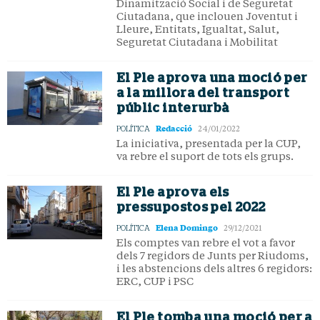
Dinamització Social i de Seguretat
Ciutadana, que inclouen Joventut i
Lleure, Entitats, Igualtat, Salut,
Seguretat Ciutadana i Mobilitat
El Ple aprova una moció per
a la millora del transport
públic interurbà
Redacció
POLÍTICA
24/01/2022
La iniciativa, presentada per la CUP,
va rebre el suport de tots els grups.
El Ple aprova els
pressupostos pel 2022
Elena Domingo
POLÍTICA
29/12/2021
Els comptes van rebre el vot a favor
dels 7 regidors de Junts per Riudoms,
i les abstencions dels altres 6 regidors:
ERC, CUP i PSC
El Ple tomba una moció per a