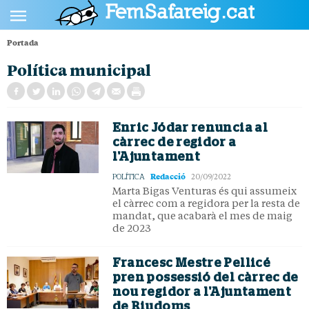
Portada
POLÍTICA
Política municipal
CULTURA
SOCIETAT
Enric Jódar renuncia al
ESPORTS
càrrec de regidor a
l'Ajuntament
OPINIÓ
Redacció
POLÍTICA
20/09/2022
Marta Bigas Venturas és qui assumeix
el càrrec com a regidora per la resta de
mandat, que acabarà el mes de maig
de 2023
Francesc Mestre Pellicé
pren possessió del càrrec de
nou regidor a l'Ajuntament
de Riudoms