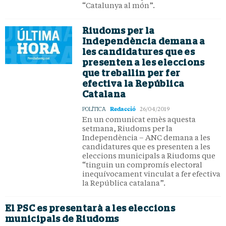
“Catalunya al món”.
Riudoms per la
Independència demana a
les candidatures que es
presenten a les eleccions
que treballin per fer
efectiva la República
Catalana
Redacció
POLÍTICA
26/04/2019
En un comunicat emès aquesta
setmana, Riudoms per la
Independència – ANC demana a les
candidatures que es presenten a les
eleccions municipals a Riudoms que
“tinguin un compromís electoral
inequívocament vinculat a fer efectiva
la República catalana”.
El PSC es presentarà a les eleccions
municipals de Riudoms