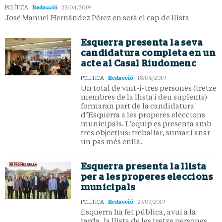
Redacció
POLÍTICA
25/04/2019
José Manuel Hernández Pérez en serà el cap de llista
Esquerra presenta la seva
candidatura completa en un
acte al Casal Riudomenc
Redacció
POLÍTICA
18/04/2019
Un total de vint-i-tres persones (tretze
membres de la llista i deu suplents)
formaran part de la candidatura
d’Esquerra a les properes eleccions
municipals. L’equip es presenta amb
tres objectius: treballar, sumar i anar
un pas més enllà.
Esquerra presenta la llista
per a les properes eleccions
municipals
Redacció
POLÍTICA
29/03/2019
Esquerra ha fet pública, avui a la
tarda, la llista de les tretze persones