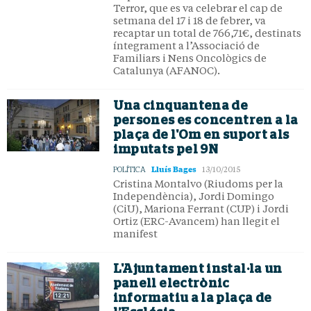
Terror, que es va celebrar el cap de
setmana del 17 i 18 de febrer, va
recaptar un total de 766,71€, destinats
íntegrament a l’Associació de
Familiars i Nens Oncològics de
Catalunya (AFANOC).
Una cinquantena de
persones es concentren a la
plaça de l'Om en suport als
imputats pel 9N
Lluís Bages
POLÍTICA
13/10/2015
Cristina Montalvo (Riudoms per la
Independència), Jordi Domingo
(CiU), Mariona Ferrant (CUP) i Jordi
Ortiz (ERC-Avancem) han llegit el
manifest
L'Ajuntament instal·la un
panell electrònic
informatiu a la plaça de