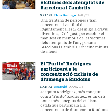
víctimes dels atemptats de
Barcelona i Cambrils
Elena Domingo
SOCIETAT
17/08/2018
Una trentena de persones s’han
concentrat al vestíbul de
l’Ajuntament a les 12 del migdia d’avui
divendres, 17 d’agost, per escoltar el
manifest en memòria de les víctimes
dels atemptats de l’any passat a
Barcelona i Cambrils, i fer cinc minuts
de silenci.
El “Purito” Rodríguez
participarà a la
concentració ciclista de
diumenge a Riudoms
Redacció
SOCIETAT
09/08/2018
Joaquim Rodríguez, més conegut
com a “Purito” Rodríguez, és un dels
noms més coneguts del ciclisme
català que participarà a la
concentració de diumenge a Riudoms