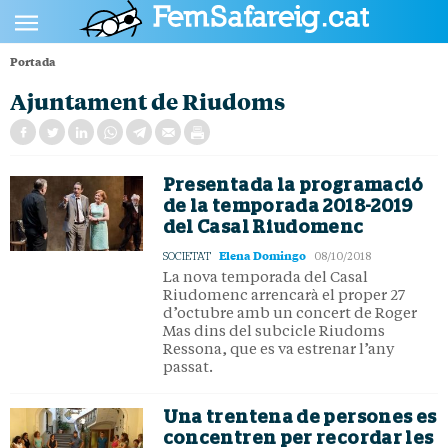
Portada
POLÍTICA
Ajuntament de Riudoms
CULTURA
SOCIETAT
Presentada la programació
ESPORTS
de la temporada 2018-2019
del Casal Riudomenc
OPINIÓ
Elena Domingo
SOCIETAT
08/10/2018
La nova temporada del Casal
Riudomenc arrencarà el proper 27
d’octubre amb un concert de Roger
Mas dins del subcicle Riudoms
Ressona, que es va estrenar l’any
passat.
Una trentena de persones es
concentren per recordar les