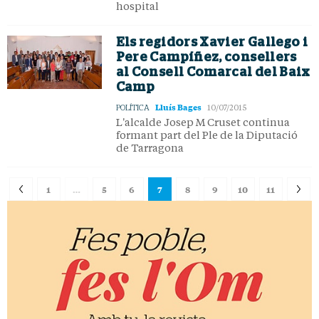
hospital
Els regidors Xavier Gallego i
Pere Campíñez, consellers
al Consell Comarcal del Baix
Camp
Lluís Bages
POLÍTICA
10/07/2015
L'alcalde Josep M Cruset continua
formant part del Ple de la Diputació
de Tarragona
1
…
5
6
7
8
9
10
11