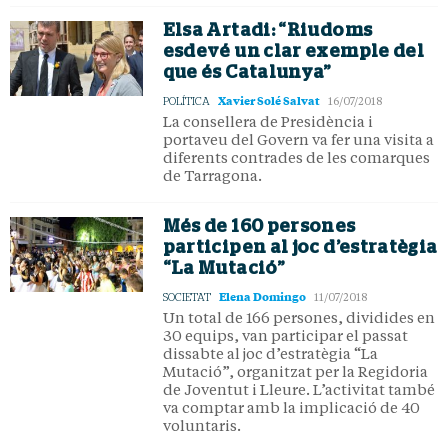
Elsa Artadi: “Riudoms
esdevé un clar exemple del
que és Catalunya”
Xavier Solé Salvat
POLÍTICA
16/07/2018
La consellera de Presidència i
portaveu del Govern va fer una visita a
diferents contrades de les comarques
de Tarragona.
Més de 160 persones
participen al joc d’estratègia
“La Mutació”
Elena Domingo
SOCIETAT
11/07/2018
Un total de 166 persones, dividides en
30 equips, van participar el passat
dissabte al joc d’estratègia “La
Mutació”, organitzat per la Regidoria
de Joventut i Lleure. L’activitat també
va comptar amb la implicació de 40
voluntaris.