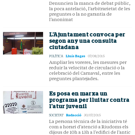
Denuncien la manca de debat públic,
la poca antelació, l'arbitrarietat de les
preguntes o la no garantia de
l'anonimat
L'Ajuntament convoca per
segon any una consulta
ciutadana
Lluís Bages
POLÍTICA
07/08/2015
Ampliar les voreres, les mesures per
reduir la velocitat de circulació o la
celebració del Carnaval, entre les
preguntes plantejades.
Es posa en marxa un
programa per lluitar contra
l'atur juvenil
Redacció
SOCIETAT
30/07/2015
La persona tècnica de la iniciativa té
com a horari d'atenció a Riudoms els
dijous de 10h a 13h a l'edifici de l'antic