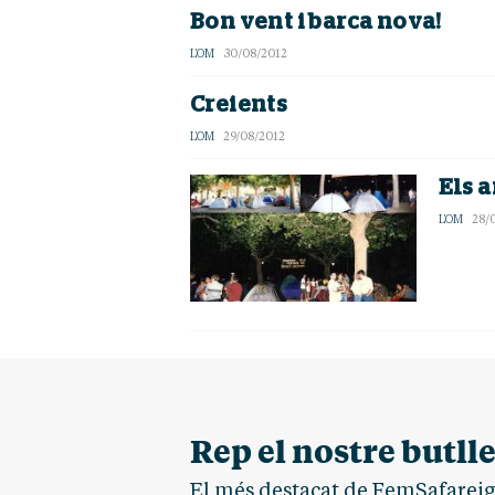
Bon vent i barca nova!
L'OM
30/08/2012
Creients
L'OM
29/08/2012
Els 
L'OM
28/
Rep el nostre butlle
El més destacat de FemSafareig.