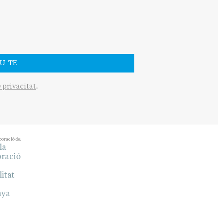
U-TE
e privacitat
.
boració de: