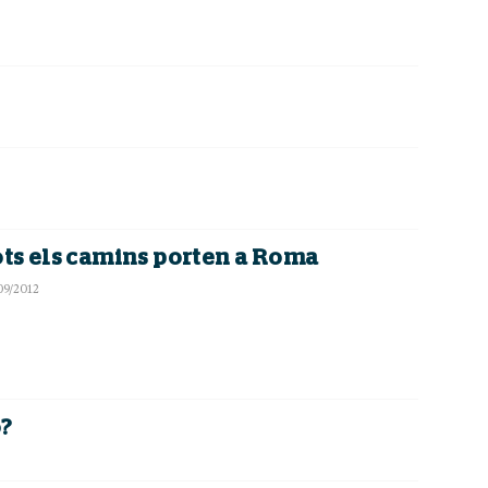
ots els camins porten a Roma
09/2012
o?