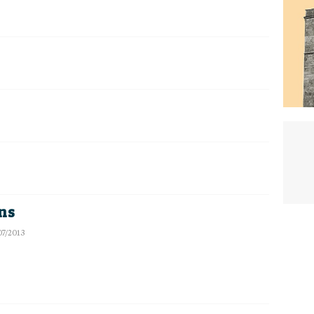
ns
07/2013