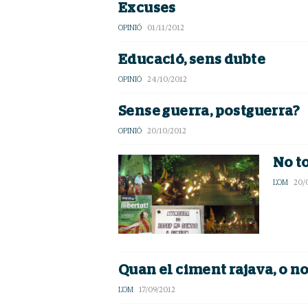
Excuses
OPINIÓ
01/11/2012
Educació, sens dubte
OPINIÓ
24/10/2012
Sense guerra, postguerra?
OPINIÓ
20/10/2012
No t
L'OM
20/
Quan el ciment rajava, o n
L'OM
17/09/2012