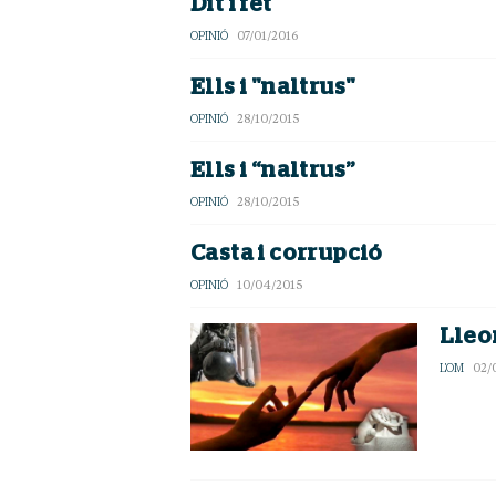
Dit i fet
OPINIÓ
07/01/2016
Ells i "naltrus"
OPINIÓ
28/10/2015
Ells i “naltrus”
OPINIÓ
28/10/2015
Casta i corrupció
OPINIÓ
10/04/2015
Lleo
L'OM
02/