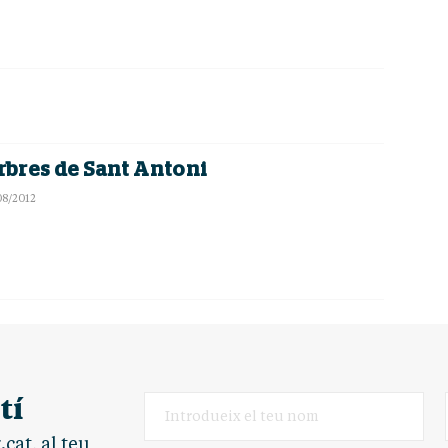
arbres de Sant Antoni
08/2012
tí
cat, al teu