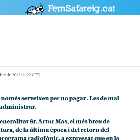
POLÍTICA
CULTURA
SOCIETAT
ESPORTS
OPINIÓ
re de 2012 (11:22 CET)
 només serveixen per no pagar . Les de mal
 administrar.
eneralitat Sr. Artur Mas, el més breu de
atura, de la última època i del retorn del
programa radiofònic, a expressat que en la