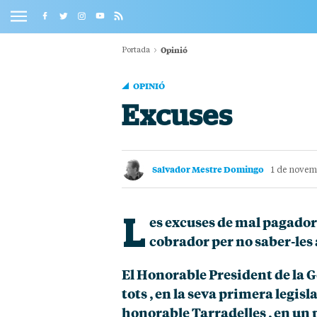
Opinió
Portada
OPINIÓ
Excuses
Salvador Mestre Domingo
1 de novemb
L
es excuses de mal pagador
cobrador per no saber-les
El Honorable President de la G
tots , en la seva primera legisl
honorable Tarradelles , en un 