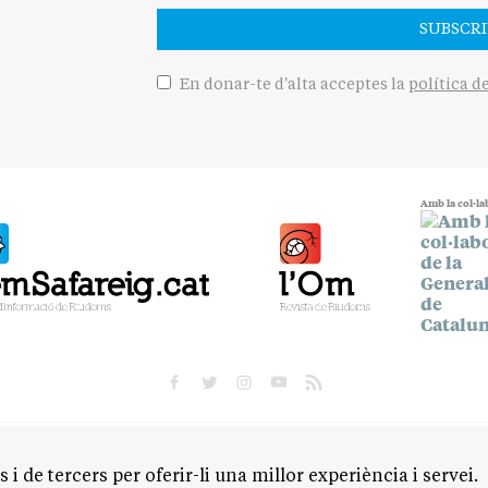
SUBSCRI
En donar-te d'alta acceptes la
política d
Amb la col·la
POLÍTICA
CULTURA
SOCIETAT
ESPORTS
OPINIÓ
 i de tercers per oferir-li una millor experiència i servei.