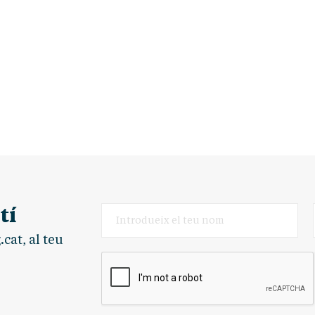
tí
cat, al teu