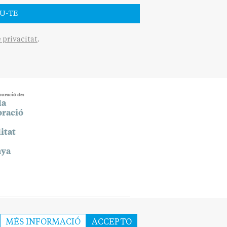
U-TE
e privacitat
.
boració de:
MÉS INFORMACIÓ
ACCEPTO