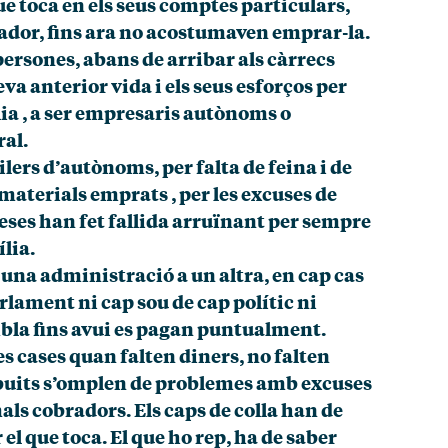
ue toca en els seus comptes particulars,
gador, fins ara no acostumaven emprar-la.
persones, abans de arribar als càrrecs
va anterior vida i els seus esforços per
lia , a ser empresaris autònoms o
ral.
lers d’autònoms, per falta de feina i de
materials emprats , per les excuses de
eses han fet fallida arruïnant per sempre
ília.
’una administració a un altra, en cap cas
rlament ni cap sou de cap polític ni
bla fins avui es pagan puntualment.
 les cases quan falten diners, no falten
s buits s’omplen de problemes amb excuses
ls cobradors. Els caps de colla han de
r el que toca. El que ho rep, ha de saber