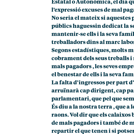
Estatal o Autonòmica, el dia q
l’expressió excuses de mal pa
No seria el mateix si aquestes 
públics haguessin dedicat la se
mantenir-se ells i la seva famí
treballadors dins al marc labo
Segons estadístiques, molts mi
cobrament dels seus treballs i 
mals pagadors , les seves empr
el benestar de ells i la seva fam
La falta d’ingressos per part d
arruïnarà cap dirigent, cap pa
parlamentari, que pel que sem
És diu a la nostra terra , que a
raons. Vol dir que els calaixo
de mals pagadors i també de ma
repartir el que tenen i si potse