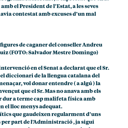
amb el President de l’Estat, a les seves
l’havia contestat amb excuses d’un mal
 figures de caganer del conseller Andreu
i Ruiz (FOTO: Salvador Mestre Domingo)
ntervenció en el Senat a declarat que el Sr.
l diccionari de la llengua catalana del
enaçar, vol donar entendre ( a algú ) la
onvençut que el Sr. Mas no anava amb els
r dur a terme cap malifeta física amb
 en el lloc menys adequat.
lítics que gaudeixen regularment d’uns
 per part de l’Administració , ja sigui