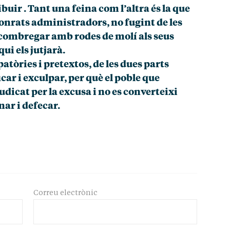
buir . Tant una feina com l’altra és la que
honrats administradors, no fugint de les
 combregar amb rodes de molí als seus
ui els jutjarà.
patòries i pretextos, de les dues parts
icar i exculpar, per què el poble que
dicat per la excusa i no es converteixi
ar i defecar.
Correu electrònic