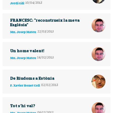
Jordi Gili
10/04/2013
FRANCESC: "reconstrueix la meva
Església"
Mn. Josep Mateu
22/03/2013
Un home valent!
Mn. Josep Mateu
14/02/2013
De Riudoms a Estònia
F. Xavier Bonet Coll
02/02/2013
Tot s’hi val?
Mn. Josep Mateu
06/12/2012