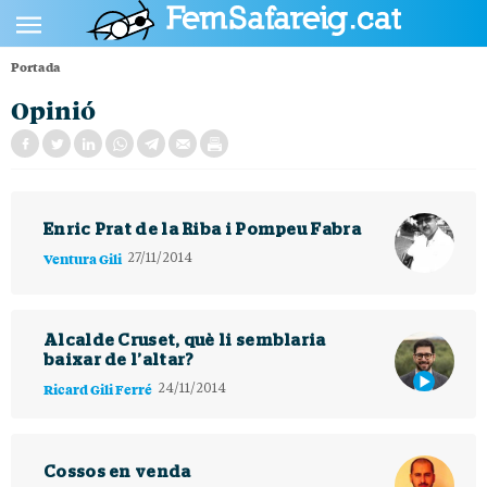
Portada
POLÍTICA
Opinió
CULTURA
SOCIETAT
ESPORTS
Enric Prat de la Riba i Pompeu Fabra
OPINIÓ
Ventura Gili
27/11/2014
Alcalde Cruset, què li semblaria
baixar de l’altar?
Ricard Gili Ferré
24/11/2014
Cossos en venda