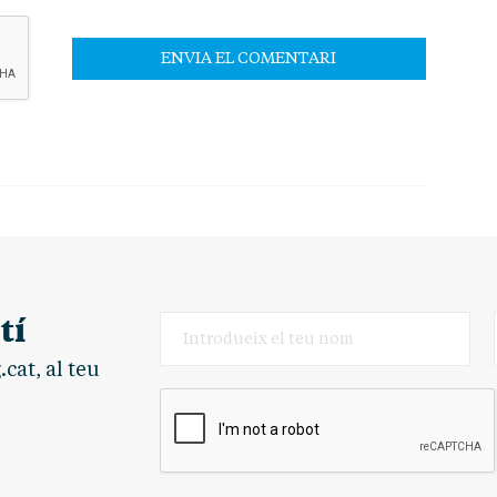
tí
cat, al teu