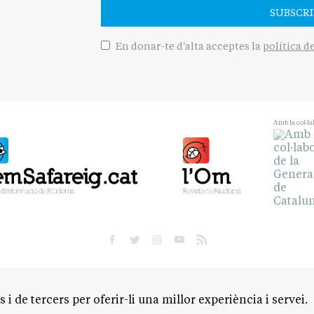
SUBSCRI
En donar-te d'alta acceptes la
política d
Amb la col·la
POLÍTICA
CULTURA
SOCIETAT
ESPORTS
OPINIÓ
 i de tercers per oferir-li una millor experiència i servei.
M
CONTACTE
AVÍS LEGAL
POLÍTICA DE PRIVACITAT
POLÍTICA DE 