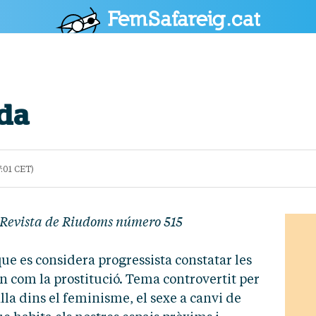
POLÍTICA
CULTURA
SOCIETAT
ESPORTS
OPINIÓ
da
:01 CET)
, Revista de Riudoms número 515
ue es considera progressista constatar les
 com la prostitució. Tema controvertit per
lla dins el feminisme, el sexe a canvi de