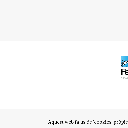
Aquest web fa us de 'cookies' pròpies
QUI SO