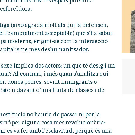
ue habita els nostres espais pròxims i
esfereïdora.
tiga (això agrada molt als qui la defensen,
 el fes moralment acceptable) que s'ha sabut
ps moderns, erigint-se com la intersecció
el capitalisme més deshumanitzador.
sexe implica dos actors: un que té desig i un
exual? Al contrari, i més quan s'analitza qui
 són dones pobres, sovint immigrants o
 Estem davant d'una lluita de classes i de
prostitució no hauria de passar ni per la
, sinó per alguna cosa més revolucionària:
com es va fer amb l’esclavitud, perquè és una