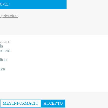
U-TE
e privacitat
.
boració de:
MÉS INFORMACIÓ
ACCEPTO
COOKIES