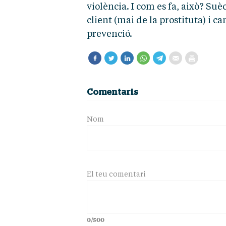
violència. I com es fa, això? Suè
client (mai de la prostituta) i 
prevenció.
Comentaris
Nom
El teu comentari
0/500