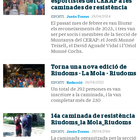
esportistes del CERAP a les
caminades de resistència
Jesús Torres
ESPORTS
15/04/2024
El passat mes de febrer es van lliurar
els reconeixements de 2023, i tres van
ser per socis i membres de la Secció de
Muntanya del CERAP: el Jordi Munné
Teixell, el David Aguadé Vidal i l’Oriol
Munné Cochs.
Torna una nova edició de
Riudoms - La Mola - Riudoms
Redacció
ESPORTS
26/04/2022
Un total de 292 persones es van
inscriure a la caminada, i la van
completar més de 230
14a caminada de resistència
Riudoms_la Mola_Riudoms
Jesús Torres
ESPORTS
28/04/2016
La caminada organitzada per la secció