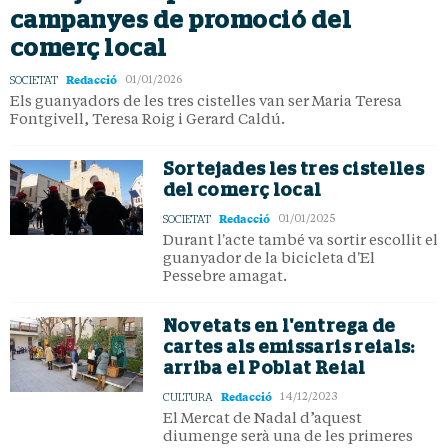
campanyes de promoció del
comerç local
Redacció
SOCIETAT
01/01/2026
Els guanyadors de les tres cistelles van ser Maria Teresa
Fontgivell, Teresa Roig i Gerard Caldú.
Sortejades les tres cistelles
del comerç local
Redacció
SOCIETAT
01/01/2025
Durant l'acte també va sortir escollit el
guanyador de la bicicleta d'El
Pessebre amagat.
Novetats en l'entrega de
cartes als emissaris reials:
arriba el Poblat Reial
Redacció
CULTURA
14/12/2023
El Mercat de Nadal d’aquest
diumenge serà una de les primeres