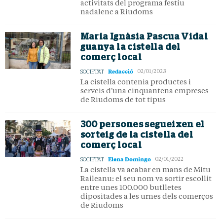
activitats del programa festiu
nadalenc a Riudoms
Maria Ignàsia Pascua Vidal
guanya la cistella del
comerç local
Redacció
SOCIETAT
02/01/2023
La cistella contenia productes i
serveis d'una cinquantena empreses
de Riudoms de tot tipus
300 persones segueixen el
sorteig de la cistella del
comerç local
Elena Domingo
SOCIETAT
02/01/2022
La cistella va acabar en mans de Mitu
Raileanu: el seu nom va sortir escollit
entre unes 100.000 butlletes
dipositades a les urnes dels comerços
de Riudoms