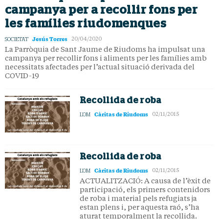
campanya per a recollir fons per
les famílies riudomenques
Jesús Torres
SOCIETAT
20/04/2020
La Parròquia de Sant Jaume de Riudoms ha impulsat una
campanya per recollir fons i aliments per les famílies amb
necessitats afectades per l’actual situació derivada del
COVID-19
Recollida de roba
Càritas de Riudoms
L'OM
02/11/2015
Recollida de roba
Càritas de Riudoms
L'OM
02/11/2015
ACTUALITZACIÓ: A causa de l’èxit de
participació, els primers contenidors
de roba i material pels refugiats ja
estan plens i, per aquesta raó, s’ha
aturat temporalment la recollida.