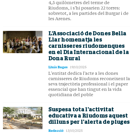
4,5 quilòmetres del terme de
Riudoms, i s'hi posarien 22 torres:
sobretot, a les partides del Burgar i de
les Arenes.
L’Associació de Dones Bella
Llar homenatja les
carnisseres riudomenques
en el Dia Internacional de la
Dona Rural
Lluís Bages
19/10/2025
L'entitat dedica l'acte a les dones
carnisseres de Riudoms reconeixent la
seva trajectòria professional i el paper
essencial que han tingut en la vida
quotidiana del poble
Suspesa tota l'activitat
educativa a Riudoms aquest
dilluns per l'alerta de pluges
Redacció
13/10/2025