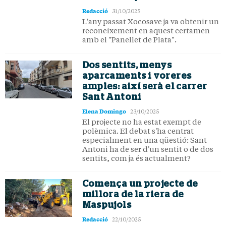
Redacció
31/10/2025
L'any passat Xocosave ja va obtenir un
reconeixement en aquest certamen
amb el "Panellet de Plata".
Dos sentits, menys
aparcaments i voreres
amples: així serà el carrer
Sant Antoni
Elena Domingo
23/10/2025
El projecte no ha estat exempt de
polèmica. El debat s'ha centrat
especialment en una qüestió: Sant
Antoni ha de ser d'un sentit o de dos
sentits, com ja és actualment?
Comença un projecte de
millora de la riera de
Maspujols
Redacció
22/10/2025