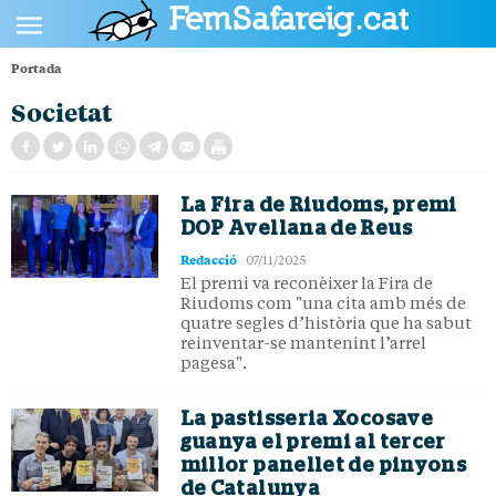
Portada
POLÍTICA
Societat
CULTURA
SOCIETAT
La Fira de Riudoms, premi
ESPORTS
DOP Avellana de Reus
OPINIÓ
Redacció
07/11/2025
El premi va reconèixer la Fira de
Riudoms com "una cita amb més de
quatre segles d’història que ha sabut
reinventar-se mantenint l’arrel
pagesa".
La pastisseria Xocosave
guanya el premi al tercer
millor panellet de pinyons
de Catalunya