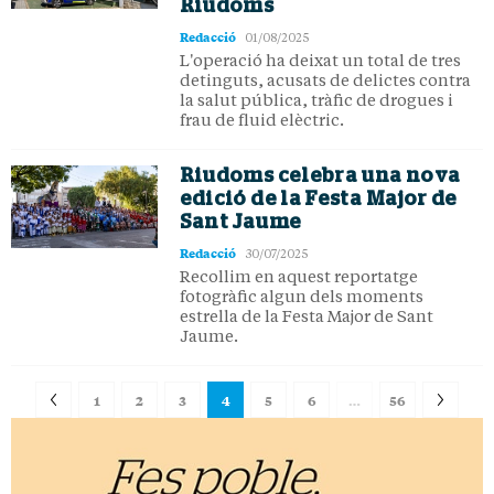
Riudoms
Redacció
01/08/2025
L'operació ha deixat un total de tres
detinguts, acusats de delictes contra
la salut pública, tràfic de drogues i
frau de fluid elèctric.
Riudoms celebra una nova
edició de la Festa Major de
Sant Jaume
Redacció
30/07/2025
Recollim en aquest reportatge
fotogràfic algun dels moments
estrella de la Festa Major de Sant
Jaume.
1
2
3
4
5
6
…
56