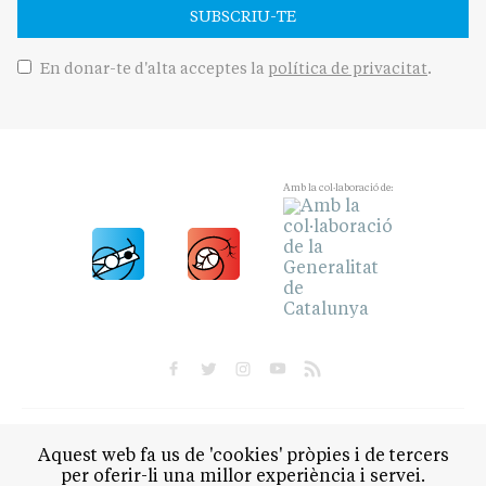
SUBSCRIU-TE
En donar-te d'alta acceptes la
política de privacitat
.
Amb la col·laboració de:
POLÍTICA
CULTURA
SOCIETAT
ESPORTS
Aquest web fa us de 'cookies' pròpies i de tercers
OPINIÓ
per oferir-li una millor experiència i servei.