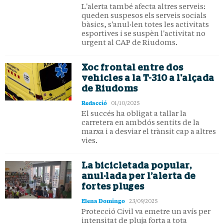
L'alerta també afecta altres serveis:
queden suspesos els serveis socials
bàsics, s'anul·len totes les activitats
esportives i se suspèn l'activitat no
urgent al CAP de Riudoms.
Xoc frontal entre dos
vehicles a la T-310 a l'alçada
de Riudoms
Redacció
01/10/2025
El succés ha obligat a tallar la
carretera en ambdós sentits de la
marxa i a desviar el trànsit cap a altres
vies.
La bicicletada popular,
anul·lada per l’alerta de
fortes pluges
Elena Domingo
23/09/2025
Protecció Civil va emetre un avís per
intensitat de pluja forta a tota