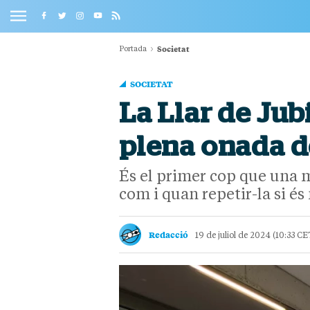
Societat
Portada
SOCIETAT
La Llar de Jub
plena onada d
És el primer cop que una m
com i quan repetir-la si és
Redacció
19 de juliol de 2024 (10:33 CE