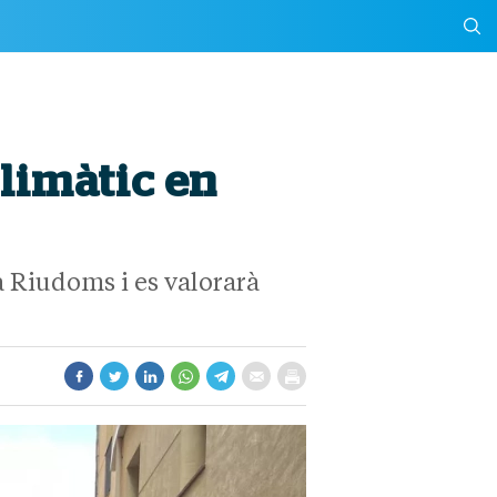
climàtic en
a Riudoms i es valorarà