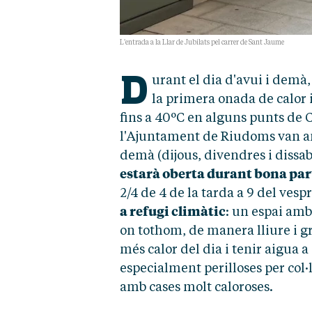
L'entrada a la Llar de Jubilats pel carrer de Sant Jaume
D
urant el dia d'avui i demà,
la primera onada de calor
fins a 40ºC en alguns punts de 
l'Ajuntament de Riudoms van anu
demà (dijous, divendres i dissab
estarà oberta durant bona part
2/4 de 4 de la tarda a 9 del vespr
a refugi climàtic
: un espai amb
on tothom, de manera lliure i gr
més calor del dia i tenir aigua a
especialment perilloses per col·
amb cases molt caloroses.