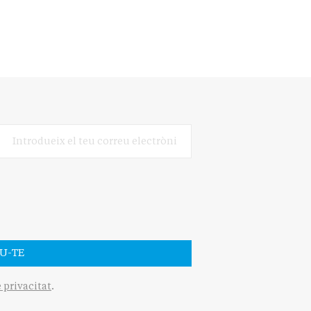
U-TE
e privacitat
.