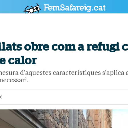
POLÍTICA
CULTURA
SOCIETAT
ESPORTS
OPINIÓ
ilats obre com a refugi 
e calor
esura d'aquestes característiques s'aplica 
 necessari.
T)