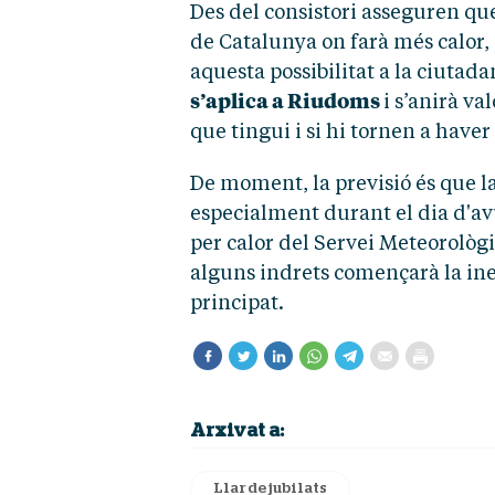
Des del consistori asseguren q
de Catalunya on farà més calor, 
aquesta possibilitat a la ciuta
s’aplica a Riudoms
i s’anirà v
que tingui i si hi tornen a haver
De moment, la previsió és que l
especialment durant el dia d'av
per calor del Servei Meteorològ
alguns indrets començarà la ines
principat.
Arxivat a:
Llar de jubilats