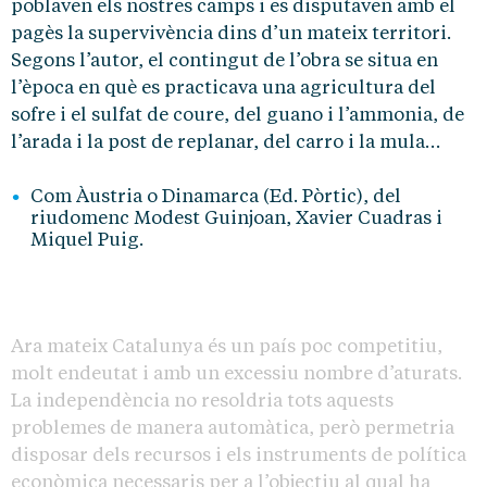
poblaven els nostres camps i es disputaven amb el
pagès la supervivència dins d’un mateix territori.
Segons l’autor, el contingut de l’obra se situa en
l’època en què es practicava una agricultura del
sofre i el sulfat de coure, del guano i l’ammonia, de
l’arada i la post de replanar, del carro i la mula…
Com Àustria o Dinamarca (Ed. Pòrtic), del
riudomenc Modest Guinjoan, Xavier Cuadras i
Miquel Puig.
Ara mateix Catalunya és un país poc competitiu,
molt endeutat i amb un excessiu nombre d’aturats.
La independència no resoldria tots aquests
problemes de manera automàtica, però permetria
disposar dels recursos i els instruments de política
econòmica necessaris per a l’objectiu al qual ha