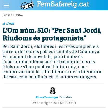
L'Om
Portada
POLÍTICA
L'OM
CULTURA
L’Om núm. 510: “Per Sant Jordi,
Riudoms és protagonista”
SOCIETAT
Per Sant Jordi, els llibres i les roses omplen els
ESPORTS
carrers de tots els pobles i ciutats de Catalunya.
OPINIÓ
És moment de novetats, però també és
l'oportunitat idònia per fer balanç de tots els
títols que s'han publicat l'últim any, i per
comprovar tant la salut literària de la literatura
de casa com la influència d'autors estrangers.
Elena Domingo
Periodista
29 de maig de 2014 (21:09 CET)