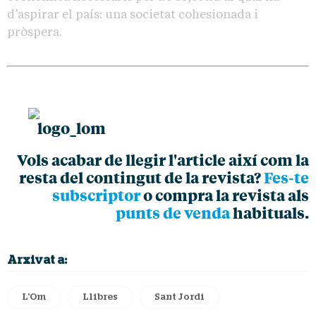
d’aspirar el país: una societat cohesionada i
pròspera.
Vols acabar de llegir l'article així com la
resta del contingut de la revista?
Fes-te
subscriptor
o compra la revista als
punts de venda
habituals.
Arxivat a:
L'Om
Llibres
Sant Jordi