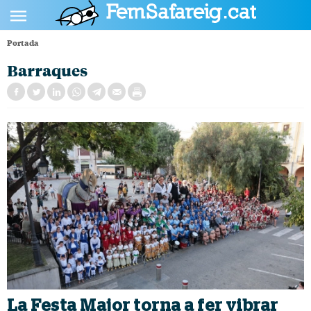
Portada
POLÍTICA
Barraques
CULTURA
SOCIETAT
ESPORTS
OPINIÓ
La Festa Major torna a fer vibrar