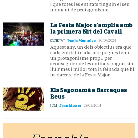
i que totes les entitats tinguin el seu
moment de protagonisme.
La Festa Major s'amplia amb
la primera Nit del Cavall
Paula Montalvo
SOCIETAT
30/07/2024
Aquest any, un dels objectius era que
cada entitat i cada acte pogués tenir
un protagonisme propi, per
aconseguir que les entitats poguessin
lluir més i millor tota la feinada que hi
ha darrere de la Festa Major.
Els Segonamà a Barraques
Reus
Joan Mestre
L'OM
15/05/2014