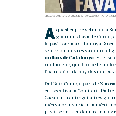
El guardó de la Fava de Cacau rebut per Xocosave. FOTO: Cedid
A
quest cap de setmana a San
guardons Fava de Cacau, co
la pastisseria a Catalunya. Xocos
seleccionades i es va endur el 
millors de Catalunya
. És el se
riudomenc, que també té un loca
l'ha rebut cada any des que es va
Del Baix Camp, a part de Xocosa
consecutiva la Confiteria Padren
Cacau han entregat altres guardo
més valor històric, o la més inn
pastisseries per demarcacions: