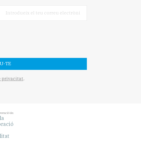
U-TE
e privacitat
.
boració de: