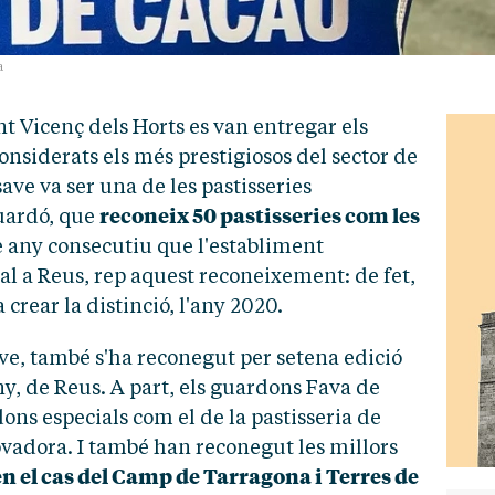
a
t Vicenç dels Horts es van entregar els
nsiderats els més prestigiosos del sector de
ave va ser una de les pastisseries
reconeix 50 pastisseries com les
guardó, que
tè any consecutiu que l'establiment
l a Reus, rep aquest reconeixement: de fet,
 crear la distinció, l'any 2020.
ve, també s'ha reconegut per setena edició
y, de Reus. A part, els guardons Fava de
ns especials com el de la pastisseria de
ovadora. I també han reconegut les millors
en el cas del Camp de Tarragona i Terres de