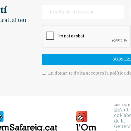
tí
cat, al teu
SUBSCRI
En donar-te d'alta acceptes la
política d
Amb la col·la