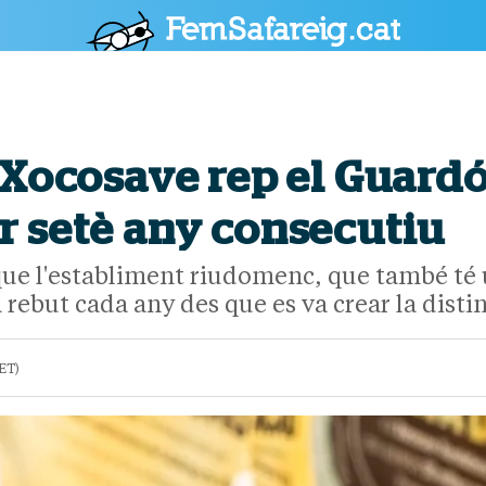
POLÍTICA
CULTURA
SOCIETAT
ESPORTS
OPINIÓ
 Xocosave rep el Guard
r setè any consecutiu
que l'establiment riudomenc, que també té 
 rebut cada any des que es va crear la distin
CET)