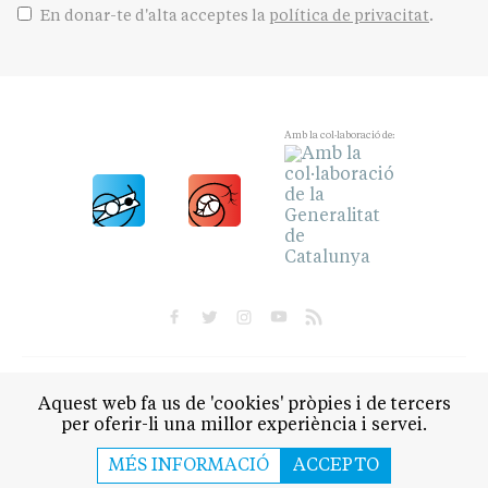
En donar-te d'alta acceptes la
política de privacitat
.
Amb la col·laboració de:
POLÍTICA
CULTURA
SOCIETAT
ESPORTS
Aquest web fa us de 'cookies' pròpies i de tercers
OPINIÓ
per oferir-li una millor experiència i servei.
QUI SOM
CONTACTE
AVÍS LEGAL
POLÍTICA DE PRIVACITAT
MÉS INFORMACIÓ
ACCEPTO
POLÍTICA DE COOKIES