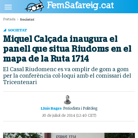
Societat
Portada
POLÍTICA
SOCIETAT
CULTURA
Miquel Calçada inaugura el
panell que situa Riudoms en el
SOCIETAT
mapa de la Ruta 1714
ESPORTS
El Casal Riudomenc es va omplir de gom a gom
OPINIÓ
per la conferència col·loqui amb el comissari del
Tricentenari
Lluís Bages
Periodista i Politòleg
30 de juliol de 2014 (12:40 CET)