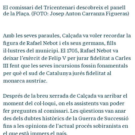
El comissari del Tricentenari descobreix el panell
de la Plaça. (FOTO: Josep Anton Carranza Figueras)
Amb les seves paraules, Calçada va voler recordar la
figura de Rafael Nebot i els seus germans, fills
il·lustres del municipi. El 1705, Rafael Nebot va
deixar l’exèrcit de Felip V per jurar fidelitat a Carles
III fent que les seves incursions fossin fonamentals
per què el sud de Catalunya jurés fidelitat al
monarca austríac.
Després de la breu xerrada de Calçada va arribar el
moment del col·loqui, on els assistents van poder
fer preguntes al comissari. Les qüestions van anar
des dels dubtes històrics de la Guerra de Successió
fins a les opinions de l'actual procés sobiranista en
el que està immers el país.