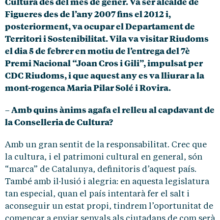
Cultura des del mes de gener. Va ser alcalde de
Figueres des de l’any 2007 fins el 2012 i,
posteriorment, va ocupar el Departament de
Territori i Sostenibilitat. Vila va visitar Riudoms
el dia 5 de febrer en motiu de l’entrega del 7è
Premi Nacional “Joan Cros i Gili”, impulsat per
CDC Riudoms, i que aquest any es va lliurar a la
mont-rogenca Maria Pilar Solé i Rovira.
– Amb quins ànims agafa el relleu al capdavant de
la Conselleria de Cultura?
Amb un gran sentit de la responsabilitat. Crec que
la cultura, i el patrimoni cultural en general, són
“marca” de Catalunya, definitoris d’aquest país.
També amb il·lusió i alegria: en aquesta legislatura
tan especial, quan el país intentarà fer el salt i
aconseguir un estat propi, tindrem l’oportunitat de
començar a enviar senyals als ciutadans de com serà