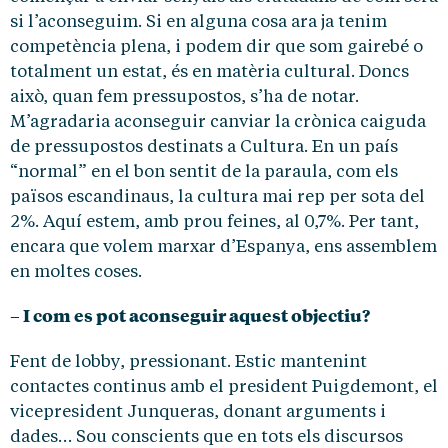
si l’aconseguim. Si en alguna cosa ara ja tenim
competència plena, i podem dir que som gairebé o
totalment un estat, és en matèria cultural. Doncs
això, quan fem pressupostos, s’ha de notar.
M’agradaria aconseguir canviar la crònica caiguda
de pressupostos destinats a Cultura. En un país
“normal” en el bon sentit de la paraula, com els
països escandinaus, la cultura mai rep per sota del
2%. Aquí estem, amb prou feines, al 0,7%. Per tant,
encara que volem marxar d’Espanya, ens assemblem
en moltes coses.
– I com es pot aconseguir aquest objectiu?
Fent de lobby, pressionant. Estic mantenint
contactes continus amb el president Puigdemont, el
vicepresident Junqueras, donant arguments i
dades… Sou conscients que en tots els discursos