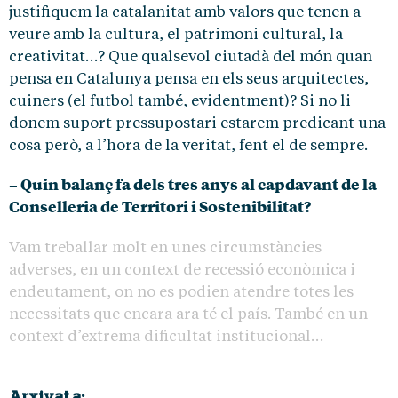
justifiquem la catalanitat amb valors que tenen a
veure amb la cultura, el patrimoni cultural, la
creativitat…? Que qualsevol ciutadà del món quan
pensa en Catalunya pensa en els seus arquitectes,
cuiners (el futbol també, evidentment)? Si no li
donem suport pressupostari estarem predicant una
cosa però, a l’hora de la veritat, fent el de sempre.
– Quin balanç fa dels tres anys al capdavant de la
Conselleria de Territori i Sostenibilitat?
Vam treballar molt en unes circumstàncies
adverses, en un context de recessió econòmica i
endeutament, on no es podien atendre totes les
necessitats que encara ara té el país. També en un
context d’extrema dificultat institucional…
Arxivat a: