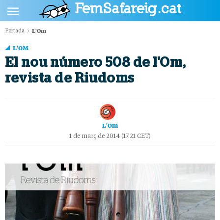
L'Om
Portada
POLÍTICA
L'OM
CULTURA
El nou número 508 de l'Om,
revista de Riudoms
SOCIETAT
ESPORTS
OPINIÓ
L'Om
1 de març de 2014 (17:21 CET)