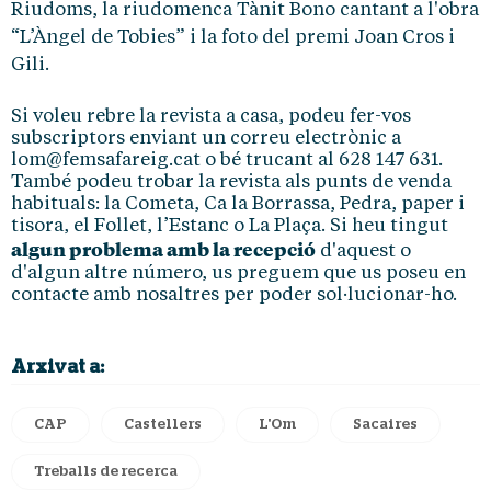
Riudoms, la riudomenca Tànit Bono cantant a l'obra
“L’Àngel de Tobies” i la foto del premi Joan Cros i
Gili.
Si voleu rebre la revista a casa, podeu fer-vos
subscriptors enviant un correu electrònic a
lom@femsafareig.cat o bé trucant al 628 147 631.
També podeu trobar la revista als punts de venda
habituals: la Cometa, Ca la Borrassa, Pedra, paper i
tisora, el Follet, l’Estanc o La Plaça. Si heu tingut
algun problema amb la recepció
d'aquest o
d'algun altre número, us preguem que us poseu en
contacte amb nosaltres per poder sol·lucionar-ho.
Arxivat a:
CAP
Castellers
L'Om
Sacaires
Treballs de recerca