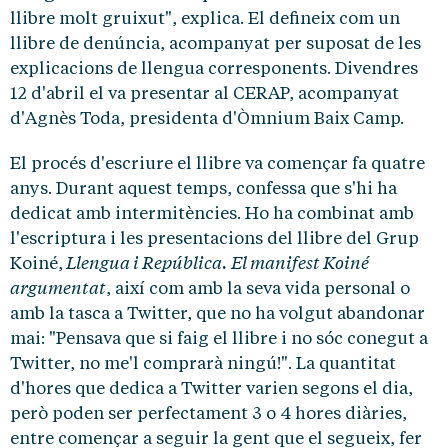
llibre molt gruixut", explica. El defineix com un
llibre de denúncia, acompanyat per suposat de les
explicacions de llengua corresponents. Divendres
12 d'abril el va presentar al CERAP, acompanyat
d'Agnès Toda, presidenta d'Òmnium Baix Camp.
El procés d'escriure el llibre va començar fa quatre
anys. Durant aquest temps, confessa que s'hi ha
dedicat amb intermitències. Ho ha combinat amb
l'escriptura i les presentacions del llibre del Grup
Llengua i República. El manifest Koiné
Koiné,
argumentat
, així com amb la seva vida personal o
amb la tasca a Twitter, que no ha volgut abandonar
mai: "Pensava que si faig el llibre i no sóc conegut a
Twitter, no me'l comprarà ningú!". La quantitat
d'hores que dedica a Twitter varien segons el dia,
però poden ser perfectament 3 o 4 hores diàries,
entre començar a seguir la gent que el segueix, fer