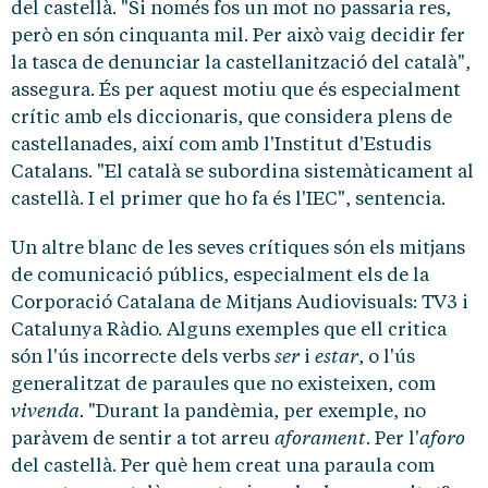
del castellà. "Si només fos un mot no passaria res,
però en són cinquanta mil. Per això vaig decidir fer
la tasca de denunciar la castellanització del català",
assegura. És per aquest motiu que és especialment
crític amb els diccionaris, que considera plens de
castellanades, així com amb l'Institut d'Estudis
Catalans. "El català se subordina sistemàticament al
castellà. I el primer que ho fa és l'IEC", sentencia.
Un altre blanc de les seves crítiques són els mitjans
de comunicació públics, especialment els de la
Corporació Catalana de Mitjans Audiovisuals: TV3 i
Catalunya Ràdio. Alguns exemples que ell critica
ser
estar
són l'ús incorrecte dels verbs
i
, o l'ús
generalitzat de paraules que no existeixen, com
vivenda
. "Durant la pandèmia, per exemple, no
aforament
aforo
paràvem de sentir a tot arreu
. Per l'
del castellà. Per què hem creat una paraula com