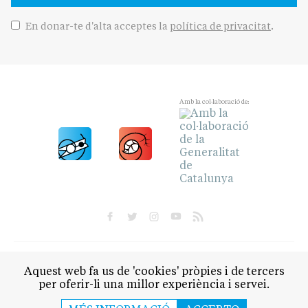
En donar-te d'alta acceptes la
política de privacitat
.
Amb la col·laboració de:
POLÍTICA
CULTURA
SOCIETAT
ESPORTS
Aquest web fa us de 'cookies' pròpies i de tercers
OPINIÓ
per oferir-li una millor experiència i servei.
QUI SOM
CONTACTE
AVÍS LEGAL
POLÍTICA DE PRIVACITAT