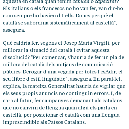
cabuda
capacitat
aquesta en català quan tenim
o
?
Els italians o els francesos no ho van fer, van dir-ho
com sempre ho havien dit ells. Doncs perquè el
català se subordina sistemàticament al castellà",
assegura.
Què caldria fer, segons el Josep Maria Virgili, per
millorar la situació del català i evitar aquesta
dissolució? "Per començar, s'hauria de fer un pla de
millora del català dels mitjans de comunicació
públics. Derogar d'una vegada per totes l'ésAdir, el
seu llibre d'estil lingüístic", assegura. En paral·lel,
explica, la mateixa Generalitat hauria de vigilar que
els seus propis anuncis no continguin errors. I, de
cara al futur, fer campanyes demanant als catalans
que no canviïn de llengua quan algú els parla en
castellà, per posicionar el català com una llengua
imprescindible als Països Catalans.