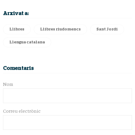
Arxivat a:
Llibres
Llibres riudomencs
Sant Jordi
Llengua catalana
Comentaris
Nom
Correu electrònic