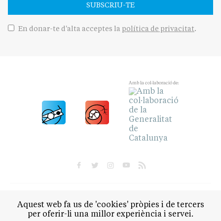
SUBSCRIU-TE
En donar-te d'alta acceptes la
política de privacitat
.
Amb la col·laboració de:
POLÍTICA
CULTURA
SOCIETAT
ESPORTS
Aquest web fa us de 'cookies' pròpies i de tercers
OPINIÓ
per oferir-li una millor experiència i servei.