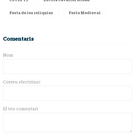
Covid-19
Escola Cavaller Arnau
Festa de les relíquies
Festa Medieval
Comentaris
Nom
Correu electrònic
El teu comentari