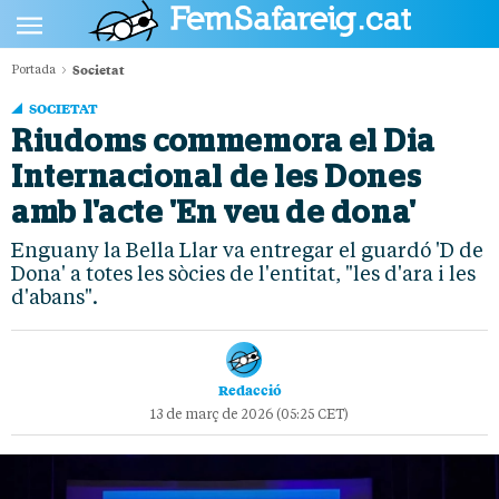
Societat
Portada
POLÍTICA
SOCIETAT
CULTURA
Riudoms commemora el Dia
Internacional de les Dones
SOCIETAT
amb l'acte 'En veu de dona'
ESPORTS
Enguany la Bella Llar va entregar el guardó 'D de
OPINIÓ
Dona' a totes les sòcies de l'entitat, "les d'ara i les
d'abans".
Redacció
13 de març de 2026 (05:25 CET)