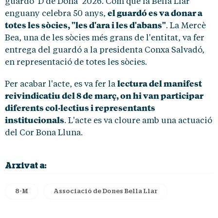
guardó 'D de Dona' 2026. Com que la Bella Llar
el guardó es va donar a
enguany celebra 50 anys,
totes les sòcies, "les d'ara i les d'abans"
. La Mercè
Bea, una de les sòcies més grans de l'entitat, va fer
entrega del guardó a la presidenta Conxa Salvadó,
en representació de totes les sòcies.
lectura del manifest
Per acabar l'acte, es va fer la
reivindicatiu del 8 de març, on hi van participar
diferents col·lectius i representants
institucionals
. L'acte es va cloure amb una actuació
del Cor Bona Lluna.
Arxivat a:
8-M
Associació de Dones Bella Llar