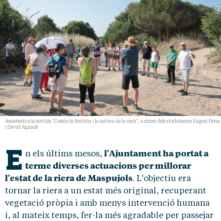
Assistents a la sortida "Coneix la història i la natura de la riera", a càrrec dels riudomencs Eugeni Perea
i David Aguadé
E
l'Ajuntament ha portat a
n els últims mesos,
terme diverses actuacions per millorar
l'estat de la riera de Maspujols
. L'objectiu era
tornar la riera a un estat més original, recuperant
vegetació pròpia i amb menys intervenció humana
i, al mateix temps, fer-la més agradable per passejar