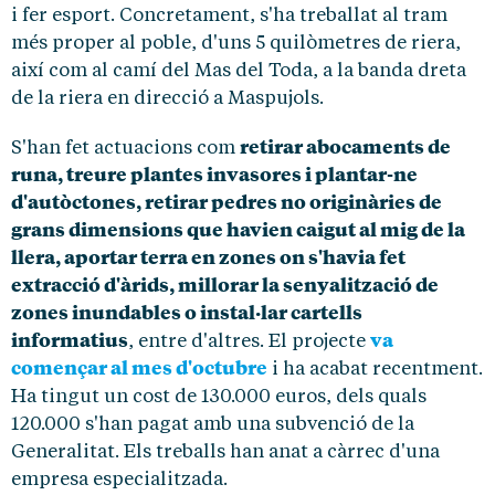
i fer esport. Concretament, s'ha treballat al tram
més proper al poble, d'uns 5 quilòmetres de riera,
així com al camí del Mas del Toda, a la banda dreta
de la riera en direcció a Maspujols.
retirar abocaments de
S'han fet actuacions com
runa, treure plantes invasores i plantar-ne
d'autòctones, retirar pedres no originàries de
grans dimensions que havien caigut al mig de la
llera, aportar terra en zones on s'havia fet
extracció d'àrids, millorar la senyalització de
zones inundables o instal·lar cartells
informatius
va
, entre d'altres. El projecte
començar al mes d'octubre
i ha acabat recentment.
Ha tingut un cost de 130.000 euros, dels quals
120.000 s'han pagat amb una subvenció de la
Generalitat. Els treballs han anat a càrrec d'una
empresa especialitzada.