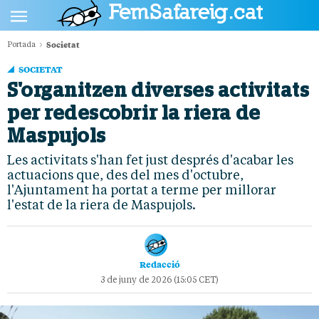
Societat
Portada
POLÍTICA
SOCIETAT
CULTURA
S'organitzen diverses activitats
per redescobrir la riera de
SOCIETAT
Maspujols
ESPORTS
Les activitats s'han fet just després d'acabar les
OPINIÓ
actuacions que, des del mes d'octubre,
l'Ajuntament ha portat a terme per millorar
l'estat de la riera de Maspujols.
Redacció
3 de juny de 2026 (15:05 CET)