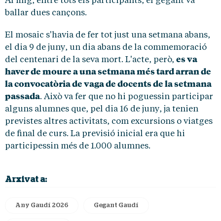
Al mig, entre tots els participants, el gegant va
ballar dues cançons.
El mosaic s'havia de fer tot just una setmana abans,
el dia 9 de juny, un dia abans de la commemoració
es va
del centenari de la seva mort. L'acte, però,
haver de moure a una setmana més tard arran de
la convocatòria de vaga de docents de la setmana
passada
. Això va fer que no hi poguessin participar
alguns alumnes que, pel dia 16 de juny, ja tenien
previstes altres activitats, com excursions o viatges
de final de curs. La previsió inicial era que hi
participessin més de 1.000 alumnes.
Arxivat a:
Any Gaudí 2026
Gegant Gaudí