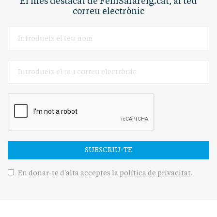
El més destacat de FemSafareig.cat, al teu
correu electrònic
SUBSCRIU-TE
En donar-te d'alta acceptes la
política de privacitat
.