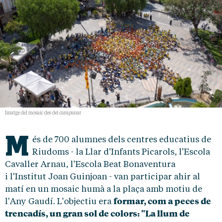
Imatge del mosaic des del campanar
M
és de 700 alumnes dels centres educatius de
Riudoms - la Llar d'Infants Picarols, l'Escola
Cavaller Arnau, l'Escola Beat Bonaventura
i l'Institut Joan Guinjoan - van participar ahir al
matí en un mosaic humà a la plaça amb motiu de
formar, com a peces de
l'Any Gaudí. L'objectiu era
trencadís, un gran sol de colors: "La llum de