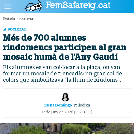
Societat
Portada
POLÍTICA
SOCIETAT
CULTURA
Més de 700 alumnes
riudomencs participen al gran
SOCIETAT
mosaic humà de l'Any Gaudí
ESPORTS
Els alumnes es van col·locar a la plaça, on van
OPINIÓ
formar un mosaic de trencadís: un gran sol de
colors que simbolitzava "la llum de Riudoms".
Elena Domingo
Periodista
17 de juny de 2026 (13:25 CET)