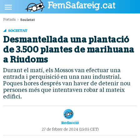
Societat
Portada
POLÍTICA
SOCIETAT
CULTURA
Desmantellada una plantació
de 3.500 plantes de marihuana
SOCIETAT
a Riudoms
ESPORTS
Durant el matí, els Mossos van efectuar una
OPINIÓ
entrada i perquisició en una nau industrial.
Poques hores després van haver de detenir nou
persones més que intentaven robar al mateix
edifici.
Redacció
27 de febrer de 2024 (15:05 CET)