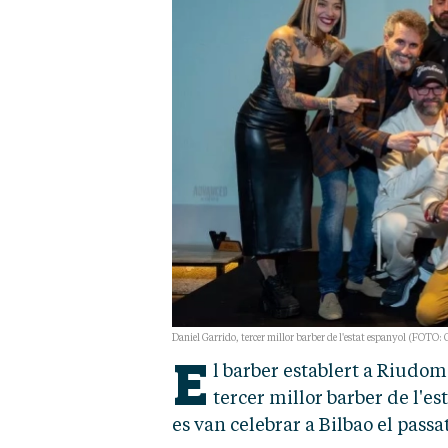
Daniel Garrido, tercer millor barber de l'estat espanyol (FOTO: 
E
l barber establert a Riudo
tercer millor barber de l'e
es van celebrar a Bilbao el pass