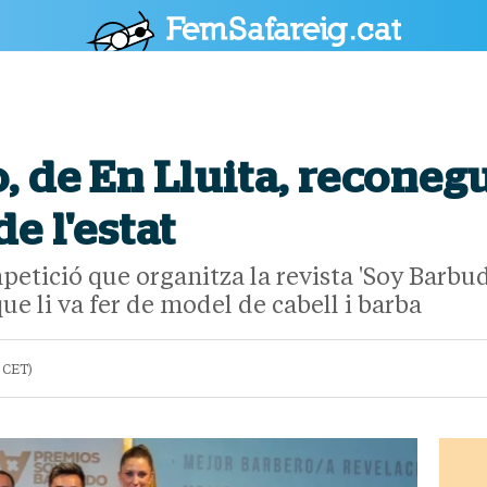
POLÍTICA
CULTURA
SOCIETAT
ESPORTS
OPINIÓ
, de En Lluita, reconeg
e l'estat
ompetició que organitza la revista 'Soy Bar
e li va fer de model de cabell i barba
8 CET)