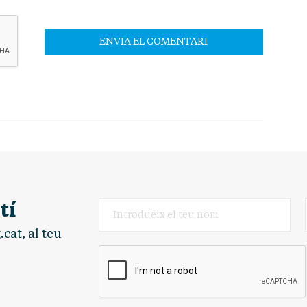
tí
cat, al teu