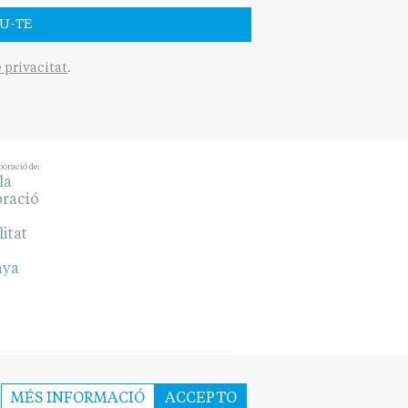
U-TE
e privacitat
.
boració de:
MÉS INFORMACIÓ
ACCEPTO
COOKIES