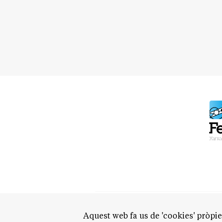
Aquest web fa us de 'cookies' pròpies
QUI SO