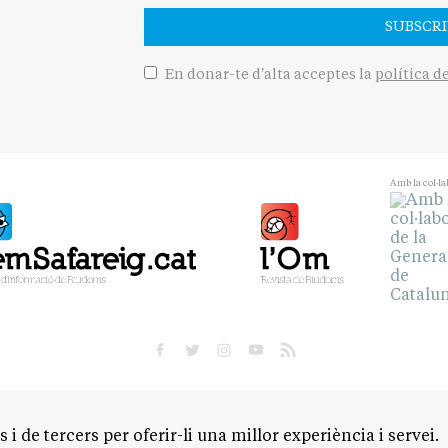
SUBSCRI
En donar-te d'alta acceptes la
política d
Amb la col·la
POLÍTICA
CULTURA
SOCIETAT
ESPORTS
OPINIÓ
 i de tercers per oferir-li una millor experiència i servei.
M
CONTACTE
AVÍS LEGAL
POLÍTICA DE PRIVACITAT
POLÍTICA DE 