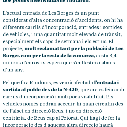
dos pobles més: Riudoms i Botarell
.
L'actual entrada de Les Borges és un punt
considerat d'alta concentració d'accidents, on hi ha
diferents carrils d'incorporació, entrades i sortides
de vehicles, i una quantitat molt elevada de trànsit,
especialment els caps de setmana i els estius. El
molt reclamat tant per la població de Les
projecte,
Borges com per la resta de la comarca,
costa 3,4
milions d'euros i s'espera que s'enllesteixi abans
d'un any.
l'entrada i
Pel que fa a Riudoms, es veurà afectada
sortida al poble des de la N-420
, que ara es feia amb
carrils d'incorporació i amb poca visibilitat. Els
vehicles només podran accedir-hi quan circulin des
de Falset en direcció Reus, i no en direcció
contrària, de Reus cap al Priorat. Qui hagi de fer la
incorporació des d'aquesta altra direcció haurà