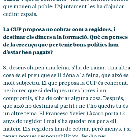
que mouen al poble: l’Ajuntament les ha d’ajudar
cedint espais.
La CUP proposa no cobrar com a regidors, i
destinar els diners a la formació. Què en penses
de la creença que per tenir bons polítics han
d’estar ben pagats?
Si desenvolupen una feina, s’ha de pagar. Una altra
cosa és el preu que se li dóna a la feina, que això és
molt subjectiu. El que proposa la CUP és coherent,
però crec que si dediques unes hores i un
compromís, s’ha de cobrar alguna cosa. Després,
que això ho destinis al partit i no t’ho quedis tu és
un altre tema. El Francesc Xavier Làzaro porta 12
anys de regidor i mai s’ha quedat res per a ell
mateix. Els regidors han de cobrar, però menys, i si
tenen poques responsabilitats, fer-ho per