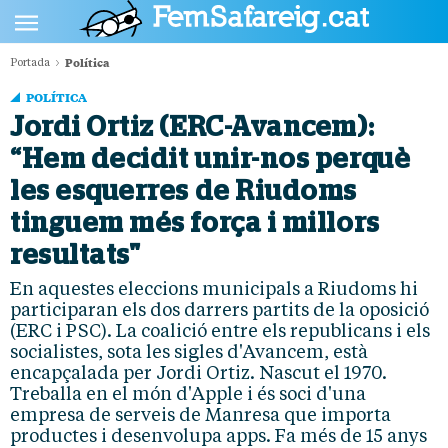
Política
Portada
POLÍTICA
POLÍTICA
CULTURA
Jordi Ortiz (ERC-Avancem):
“Hem decidit unir-nos perquè
SOCIETAT
les esquerres de Riudoms
ESPORTS
tinguem més força i millors
OPINIÓ
resultats"
En aquestes eleccions municipals a Riudoms hi
participaran els dos darrers partits de la oposició
(ERC i PSC). La coalició entre els republicans i els
socialistes, sota les sigles d'Avancem, està
encapçalada per Jordi Ortiz. Nascut el 1970.
Treballa en el món d'Apple i és soci d'una
empresa de serveis de Manresa que importa
productes i desenvolupa apps. Fa més de 15 anys