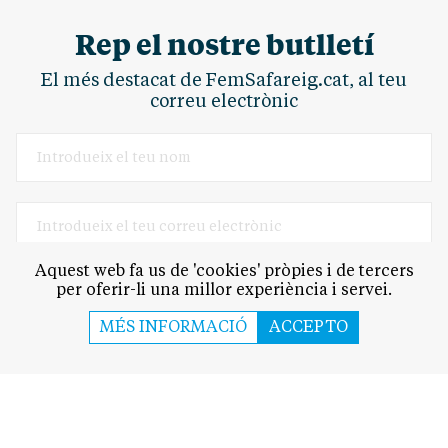
Rep el nostre butlletí
El més destacat de FemSafareig.cat, al teu
correu electrònic
Aquest web fa us de 'cookies' pròpies i de tercers
per oferir-li una millor experiència i servei.
MÉS INFORMACIÓ
ACCEPTO
SUBSCRIU-TE
En donar-te d'alta acceptes la
política de privacitat
.