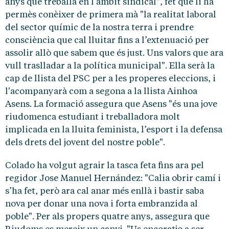
anys que treballa en l’àmbit sindical", fet que li ha
permès conèixer de primera mà "la realitat laboral
del sector químic de la nostra terra i prendre
consciència que cal lluitar fins a l’extenuació per
assolir allò que sabem que és just. Uns valors que ara
vull traslladar a la política municipal". Ella serà la
cap de llista del PSC per a les properes eleccions, i
l'acompanyarà com a segona a la llista Ainhoa
Asens. La formació assegura que Asens "és una jove
riudomenca estudiant i treballadora molt
implicada en la lluita feminista, l’esport i la defensa
dels drets del jovent del nostre poble".
Colado ha volgut agrair la tasca feta fins ara pel
regidor Jose Manuel Hernández: "Calia obrir camí i
s’ha fet, però ara cal anar més enllà i bastir saba
nova per donar una nova i forta embranzida al
poble". Per als propers quatre anys, assegura que