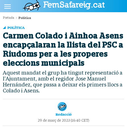
Política
Portada
POLÍTICA
POLÍTICA
CULTURA
Carmen Colado i Ainhoa Asens
encapçalaran la llista del PSC a
SOCIETAT
Riudoms per a les properes
ESPORTS
eleccions municipals
OPINIÓ
Aquest mandat el grup ha tingut representació a
l'Ajuntament, amb el regidor Jose Manuel
Hernández, que passa a deixar els primers llocs a
Colado i Asens.
Redacció
29 de març de 2023 (16:40 CET)