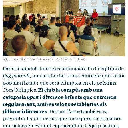
Acte de presentació de la nova temporada (FOTO: Rebels Riudoms)
Paral·lelament, també es potenciarà la disciplina de
flag football
, una modalitat sense contacte que s’està
popularitzant i que serà olímpica en els pròxims
El club ja compta amb una
Jocs Olímpics.
categoria
i diversos infants que entrenen
open
regularment, amb sessions establertes els
dilluns i dimecres
. Durant l’acte també es va
presentar l’staff tècnic, que incorpora entrenadors
que ja havien estat al capdavant de l’equip fa dues