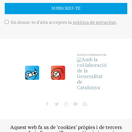
SUBSCRIU-TE
En donar-te d'alta acceptes la
política de privacitat
.
Amb la col·laboració de:
POLÍTICA
CULTURA
SOCIETAT
ESPORTS
Aquest web fa us de 'cookies' pròpies i de tercers
OPINIÓ