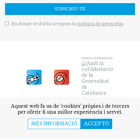
SUBSCRIU-TE
En donar-te d'alta acceptes la
política de privacitat
.
Amb la col·laboració de:
Aquest web fa us de 'cookies' pròpies i de tercers
per oferir-li una millor experiència i servei.
MÉS INFORMACIÓ
ACCEPTO
POLÍTICA
CULTURA
SOCIETAT
ESPORTS
OPINIÓ