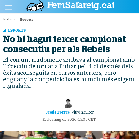
Esports
Portada
POLÍTICA
ESPORTS
CULTURA
No hi hagut tercer campionat
consecutiu per als Rebels
SOCIETAT
El conjunt riudomenc arribava al campionat amb
ESPORTS
l’objectiu de tornar a lluitar pel títol després dels
OPINIÓ
èxits aconseguits en cursos anteriors, però
enguany la competició ha estat molt més exigent
i igualada.
Jesús Torres
Vitivinicultor
21 de maig de 2026 (15:05 CET)