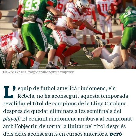
Els Rebels, en una imatge d'arxiu d'aquesta temporada
L’
equip de futbol americà riudomenc, els
Rebels, no ha aconseguit aquesta temporada
revalidar el títol de campions de la Lliga Catalana
després de quedar eliminats a les semifinals del
playoff.
El conjunt riudomenc arribava al campionat
amb l’objectiu de tornar a lluitar pel títol després
però
dels èxits aconseguits en cursos anteriors,