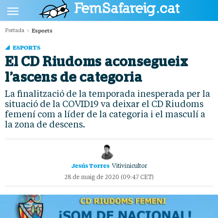
Esports
Portada
POLÍTICA
ESPORTS
CULTURA
El CD Riudoms aconsegueix
l’ascens de categoria
SOCIETAT
La finalització de la temporada inesperada per la
ESPORTS
situació de la COVID19 va deixar el CD Riudoms
OPINIÓ
femení com a líder de la categoria i el masculí a
la zona de descens.
Jesús Torres
Vitivinicultor
28 de maig de 2020 (09:47 CET)