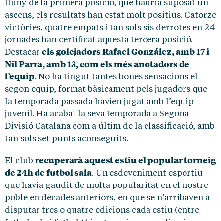
lluny de la primera posició, que hauria suposat un
ascens, els resultats han estat molt positius. Catorze
victòries, quatre empats i tan sols sis derrotes en 24
jornades han certificat aquesta tercera posició.
els golejadors Rafael González, amb 17 i
Destacar
Nil Parra, amb 13, com els més anotadors de
l’equip
. No ha tingut tantes bones sensacions el
segon equip, format bàsicament pels jugadors que
la temporada passada havien jugat amb l’equip
juvenil. Ha acabat la seva temporada a Segona
Divisió Catalana com a últim de la classificació, amb
tan sols set punts aconseguits.
recuperarà aquest estiu el popular torneig
El club
de 24h de futbol sala
. Un esdeveniment esportiu
que havia gaudit de molta popularitat en el nostre
poble en dècades anteriors, en que se n’arribaven a
disputar tres o quatre edicions cada estiu (entre