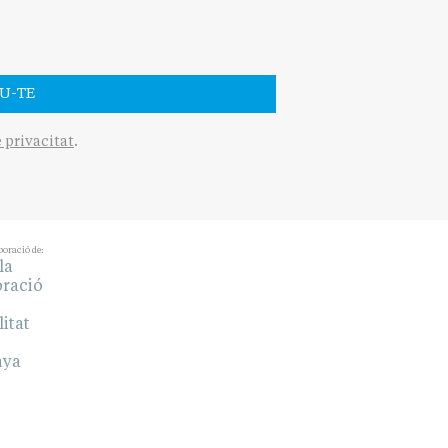
U-TE
e privacitat
.
boració de: