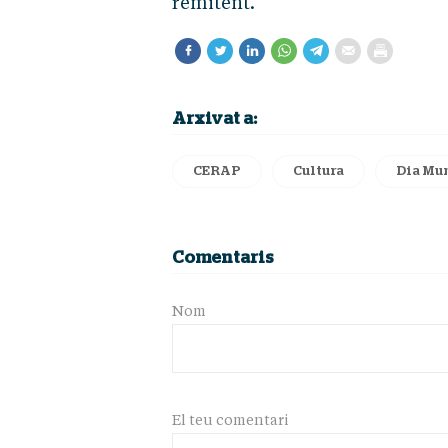
remitent.
Arxivat a:
CERAP
Cultura
Dia Mun
Comentaris
Nom
El teu comentari