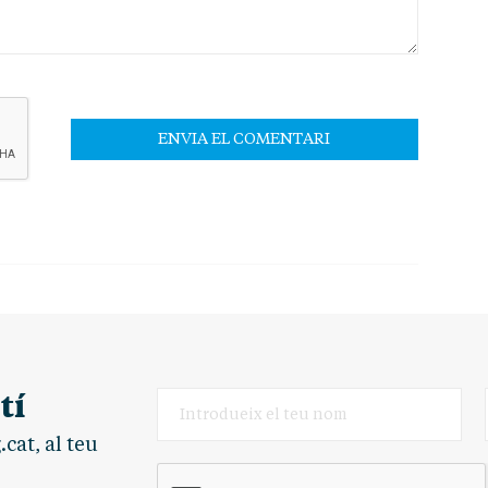
tí
cat, al teu