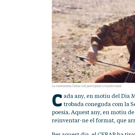
La riudomenca Glòria Coll participant a l'audiovisual
C
ada any, en motiu del Dia 
trobada coneguda com la Se
poesia. Aquest any, en motiu de 
reinventar-ne el format, que arr
Per aquest dia, el CERAP ha tira