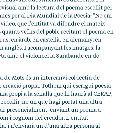
visual amb la lectura del poema escollit per
alanes per al Dia Mundial de la Poesia: "No em
 vídeo, que l'entitat va difondre el mateix
s quants veïns del poble recitant el poema en
rus, en àrab, en castellà, en alemany, en
en anglès. I acompanyant les imatges, la
ta amb el violoncel la Sarabande en do
da de Mots és un intercanvi col·lectiu de
 creació pròpia. Tothom qui escrigui poesia
ma propi a la senalla que hi haurà al CERAP,
 i recollir-ne un que hagi portat una altra
ipar presencialment, enviant un poema a
om i cognom del creador. L'entitat
lla, i n'enviarà un d'una altra persona al