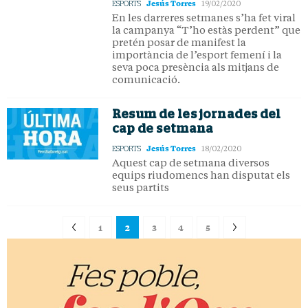
Jesús Torres
ESPORTS
19/02/2020
En les darreres setmanes s’ha fet viral
la campanya “T’ho estàs perdent” que
pretén posar de manifest la
importància de l’esport femení i la
seva poca presència als mitjans de
comunicació.
Resum de les jornades del
cap de setmana
Jesús Torres
ESPORTS
18/02/2020
Aquest cap de setmana diversos
equips riudomencs han disputat els
seus partits
1
2
3
4
5