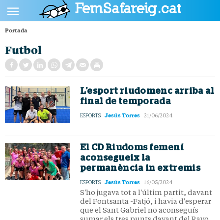
Portada
POLÍTICA
Futbol
CULTURA
SOCIETAT
L'esport riudomenc arriba al
ESPORTS
final de temporada
OPINIÓ
Jesús Torres
ESPORTS
21/06/2024
El CD Riudoms femení
aconsegueix la
permanència in extremis
Jesús Torres
ESPORTS
16/05/2024
S'ho jugava tot a l'últim partit, davant
del Fontsanta -Fatjó, i havia d'esperar
que el Sant Gabriel no aconseguís
sumar els tres punts davant del Rayo