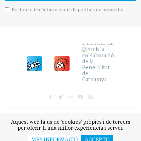
En donar-te d'alta acceptes la
política de privacitat
.
Amb la col·laboració de:
POLÍTICA
CULTURA
SOCIETAT
ESPORTS
Aquest web fa us de 'cookies' pròpies i de tercers
OPINIÓ
per oferir-li una millor experiència i servei.
QUI SOM
CONTACTE
AVÍS LEGAL
POLÍTICA DE PRIVACITAT
MÉS INFORMACIÓ
ACCEPTO