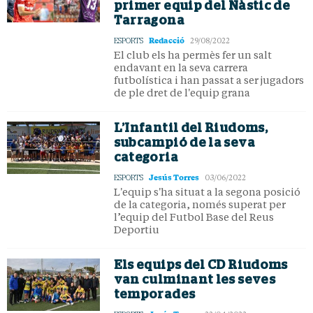
primer equip del Nàstic de
Tarragona
Redacció
ESPORTS
29/08/2022
El club els ha permès fer un salt
endavant en la seva carrera
futbolística i han passat a ser jugadors
de ple dret de l'equip grana
L’Infantil del Riudoms,
subcampió de la seva
categoria
Jesús Torres
ESPORTS
03/06/2022
L'equip s'ha situat a la segona posició
de la categoria, només superat per
l’equip del Futbol Base del Reus
Deportiu
Els equips del CD Riudoms
van culminant les seves
temporades