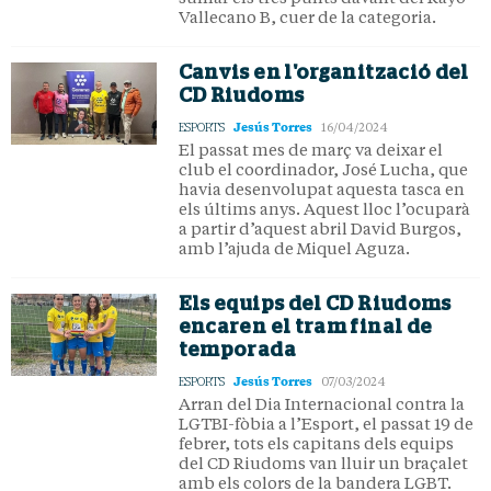
Vallecano B, cuer de la categoria.
Canvis en l'organització del
CD Riudoms
Jesús Torres
ESPORTS
16/04/2024
El passat mes de març va deixar el
club el coordinador, José Lucha, que
havia desenvolupat aquesta tasca en
els últims anys. Aquest lloc l’ocuparà
a partir d’aquest abril David Burgos,
amb l’ajuda de Miquel Aguza.
Els equips del CD Riudoms
encaren el tram final de
temporada
Jesús Torres
ESPORTS
07/03/2024
Arran del Dia Internacional contra la
LGTBI-fòbia a l’Esport, el passat 19 de
febrer, tots els capitans dels equips
del CD Riudoms van lluir un braçalet
amb els colors de la bandera LGBT.