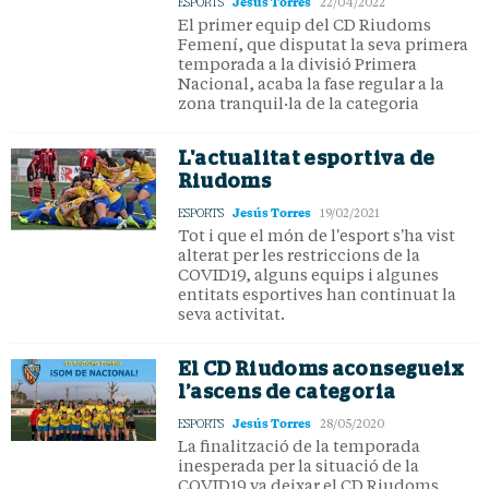
Jesús Torres
ESPORTS
22/04/2022
El primer equip del CD Riudoms
Femení, que disputat la seva primera
temporada a la divisió Primera
Nacional, acaba la fase regular a la
zona tranquil·la de la categoria
L'actualitat esportiva de
Riudoms
Jesús Torres
ESPORTS
19/02/2021
Tot i que el món de l'esport s'ha vist
alterat per les restriccions de la
COVID19, alguns equips i algunes
entitats esportives han continuat la
seva activitat.
El CD Riudoms aconsegueix
l’ascens de categoria
Jesús Torres
ESPORTS
28/05/2020
La finalització de la temporada
inesperada per la situació de la
COVID19 va deixar el CD Riudoms